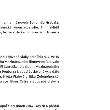
tejnojmenné novely Bohumila Hrabala,
ovenské kinematografie. Film sklidil
, byl oceněn řadou prestižních cen a
e sledované vlaky proběhla 5. 7. ve 14
níku Mezinárodního filmového festivalu
Jiří Bartoška, prezident Mezinárodního
r Pouba za Nadaci české bijáky, a dále
, Květa Fialová a Jitka Zelenohorská.
taurace filmu Ostře sledované vlaky a
započalo v únoru 2014, kdy NFA předal