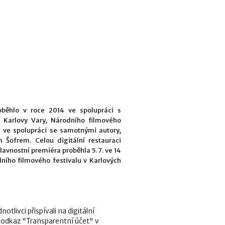
roběhlo v roce 2014 ve spolupráci s
u Karlovy Vary, Národního filmového
 ve spolupráci se samotnými autory,
ofrem. Celou digitální restauraci
lavnostní premiéra proběhla 5. 7. ve 14
ního filmového festivalu v Karlových
livci přispívali na digitální
a odkaz "Transparentní účet" v