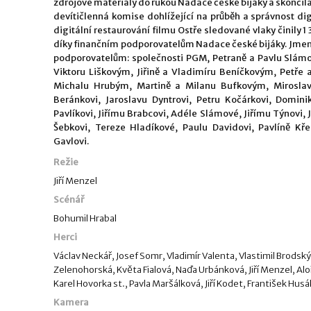
zdrojové materiály do rukou Nadace české bijáky a skončila
devítičlenná komise dohlížející na průběh a správnost di
digitální restaurování filmu Ostře sledované vlaky činily 1 
díky finančním podporovatelům Nadace české bijáky. Jme
podporovatelům: společnosti PGM, Petraně a Pavlu Slámov
Viktoru Liškovým, Jiřině a Vladimíru Beníčkovým, Petře
Michalu Hrubým, Martině a Milanu Bufkovým, Miroslavu
Beránkovi, Jaroslavu Dyntrovi, Petru Kočárkovi, Domin
Pavlíkovi, Jiřímu Brabcovi, Adéle Slámové, Jiřímu Týnovi,
Šebkovi, Tereze Hladíkové, Paulu Davidovi, Pavlíně K
Gavlovi.
Režie
Jiří Menzel
Scénář
Bohumil Hrabal
Herci
Václav Neckář, Josef Somr, Vladimír Valenta, Vlastimil Brodský
Zelenohorská, Květa Fialová, Naďa Urbánková, Jiří Menzel, Aloi
Karel Hovorka st., Pavla Maršálková, Jiří Kodet, František Husák
Kamera