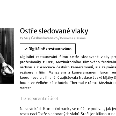
Ostře sledované vlaky
1966 / Československo /
Komedie / Drama
Digitálně zrestaurováno
Digitální restaurování filmu Ostře sledované vlaky p
profesionály z UPP, Mezinárodního filmového festival
archivu a z Asociace českých kameramanů, ale zejména
režisérem Jiřím Menzelem a kameramanem Jaromírem Š
koordinovala a finančně zajišťovala Nadace české bijáky. S
hodin ve Velkém sále hotelu Thermal v rámci Mezinárod
Varech.
Transparentní účet
Na stránkách Komerční banky se můžete podívat, jak jednot
restauraci Ostře sledovaných vlaků. Stačí jen kliknout n