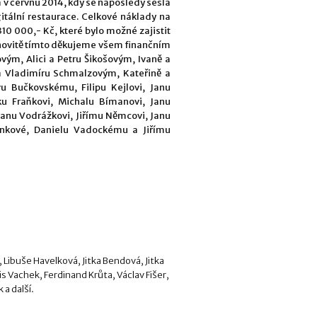
 v červnu 2014, kdy se naposledy sešla
gitální restaurace. Celkové náklady na
310 000,- Kč, které bylo možné zajistit
novitě tímto děkujeme všem finančním
ým, Alici a Petru Šikošovým, Ivaně a
 a Vladimíru Schmalzovým, Kateřině a
 Bučkovskému, Filipu Kejlovi, Janu
iku Fraňkovi, Michalu Bímanovi, Janu
 Janu Vodrážkovi, Jiřímu Němcovi, Janu
řenkové, Danielu Vadockému a Jiřímu
, Libuše Havelková, Jitka Bendová, Jitka
s Vachek, Ferdinand Krůta, Václav Fišer,
 a další.