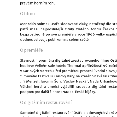
pravém horním rohu.
O filmu
Menzelův snímek Ostře sledované vlaky, natočený dle s
patří mezi nejproslulejší tituly zlatého fondu českosl
bezprostředně po své premiéře v roce 1966 velký úspěch
dodnes oslovuje publikum na celém světě.
O premiéře
Slavnostní premiéra digitálně zrestaurovaného filmu Ostř
hodin ve Velkém sále hotelu Thermal u příležitosti 49. roč
v Karlových Varech. Před premiérou pronesl úvodní slovo 
filmového festivalu Karlovy Vary, na kterého navázal Ctibo
Jiří Menzel, Jaromír Šofr, Václav Neckář, Naďa Urbánková
Všichni herci a umělci vyjádřili radost z digitální res
podporu pro další činnost Nadaci české bijáky.
O digitálním restaurování
Samotné digitální restaurování Ostře sledovaných vlaků 