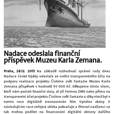
Nadace odeslala finanční
příspěvek Muzeu Karla Zemana.
Praha, 28.12. 2015
Na základě rozhodnutí správní rady dnes
Nadace české bijáky odeslala ze svého transparentního účtu na
podporu realizace projektu Čistíme svět fantazie Muzeu Karla
Zemana příspěvek v hodnotě 95 000 Kč. Děkujeme tímto všem,
kteří nám poslali finanční dary, ať již formou DMS nebo přímo na
transparentní účet projektu Čistíme svět fantazie a díky nimž byl v
tomto roce digitálně zrestaurován film Vynález zkázy. V
následujícím roce veřejná sbírka pokračuje a filmoví nadšenci se
tak mohou podílet na financování digitální obnovy dalšího