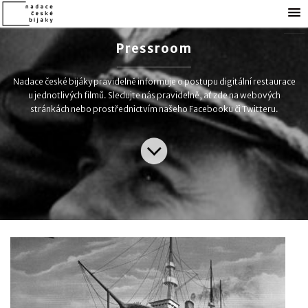
Pressroom
Nadace české bijáky pravidelně informuje o postupu digitální restaurace
u jednotlivých filmů. Sledujte nás pravidelně, ať zde na webových
stránkách nebo prostřednictvím našeho Facebooku či Twitteru.