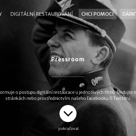
Y
Y
DIGITÁLNÍ RESTAUROVÁNÍ
DIGITÁLNÍ RESTAUROVÁNÍ
CHCI POMOCI
CHCI POMOCI
DÁRK
DÁRK
Pressroom
ormuje o postupu digitální restaurace u jednotlivých filmů. Sledujte
stránkách nebo prostřednictvím našeho Facebooku či Twitteru.
pokračovat