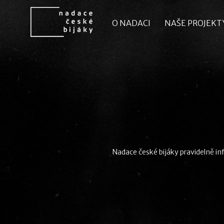
O NADACI
O NADACI
NAŠE PROJEKT
NAŠE PROJEKT
Nadace české bijáky pravidelně inf