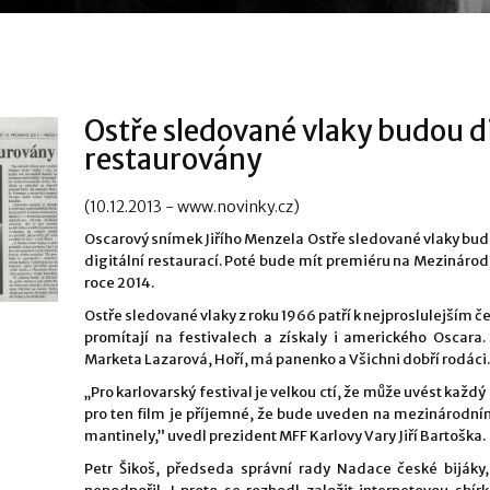
Ostře sledované vlaky budou d
restaurovány
(10.12.2013 - www.novinky.cz)
Oscarový snímek Jiřího Menzela Ostře sledované vlaky bud
digitální restaurací. Poté bude mít premiéru na Mezináro
roce 2014.
Ostře sledované vlaky z roku 1966 patří k nejproslulejším 
promítají na festivalech a získaly i amerického Oscara.
Marketa Lazarová, Hoří, má panenko a Všichni dobří rodáci.
„Pro karlovarský festival je velkou ctí, že může uvést každý 
pro ten film je příjemné, že bude uveden na mezinárodním
mantinely,” uvedl prezident MFF Karlovy Vary Jiří Bartoška.
Petr Šikoš, předseda správní rady Nadace české bijáky, 