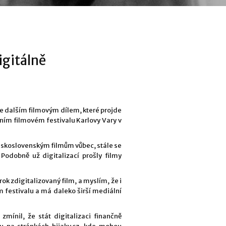
igitálně
e dalším filmovým dílem, které projde
dním filmovém festivalu Karlovy Vary v
československým filmům vůbec, stále se
 Podobně už digitalizací prošly filmy
rok zdigitalizovaný film, a myslím, že i
 festivalu a má daleko širší mediální
zmínil, že stát digitalizaci finančně