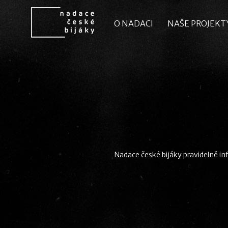
O NADACI
O NADACI
NAŠE PROJEKT
NAŠE PROJEKT
Nadace české bijáky pravidelně inf