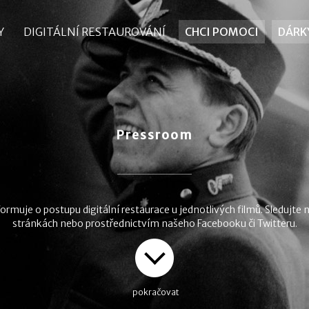
Y
Y
DIGITÁLNÍ RESTAUROVÁNÍ
DIGITÁLNÍ RESTAUROVÁNÍ
CHCI POMOCI
CHCI POMOCI
DÁRK
DÁRK
Pressroom
ormuje o postupu digitální restaurace u jednotlivých filmů. Sledujte
stránkách nebo prostřednictvím našeho Facebooku či Twitteru.
pokračovat