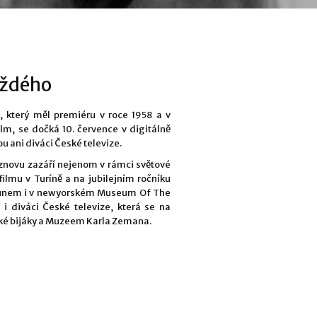
aždého
 který měl premiéru v roce 1958 a v
lm, se dočká 10. července v digitálně
 ani diváci České televize.
 znovu zazáří nejenom v rámci světové
lmu v Turíně a na jubilejním ročníku
osunem i v newyorském Museum Of The
diváci České televize, která se na
eské bijáky a Muzeem Karla Zemana.