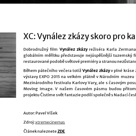
XC: Vynález zkázy skoro pro k
Dobrodružný film
Vynález
zkázy
režiséra Karla Zermana,
globálním měřítku představuje nejúspěšnější tuzemský fi
restaurované podobě světové premiéry a stranou nezůstanou
Během pátečního večera totiž
Vynález zkázy
v plné kráse
výstavy EXPO 2015 na velkém plátně v Národním muzeu fi
Mezinárodního festivalu Karlovy Vary, ale s časovým p
Moving Image. V našem časovém pásmu budou přitom i 
projektu Čistíme svět fantazie podílí společně s Nadací č
Autor: Pavel Víšek
Zdroj:
xtremecinemas
Článek naleznete
ZDE