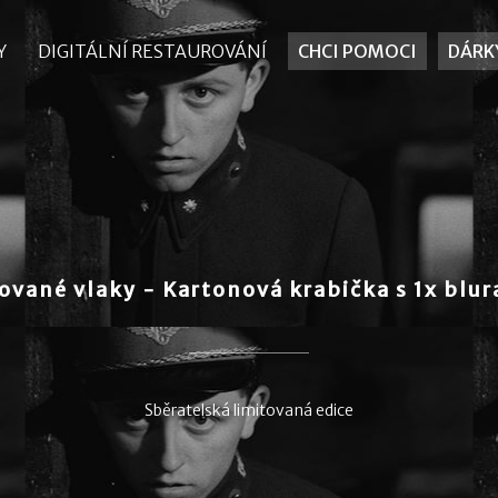
Y
Y
DIGITÁLNÍ RESTAUROVÁNÍ
DIGITÁLNÍ RESTAUROVÁNÍ
CHCI POMOCI
CHCI POMOCI
DÁRK
DÁRK
ované vlaky - Kartonová krabička s 1x blu
Sběratelská limitovaná edice