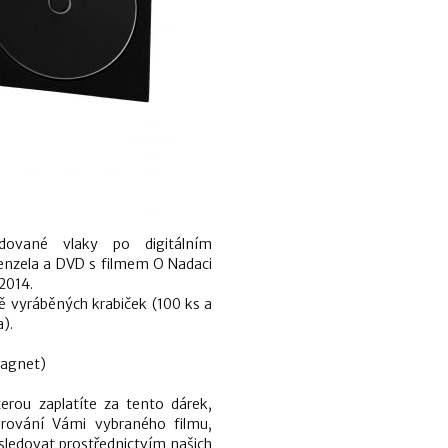
dované vlaky po digitálním
Menzela a DVD s filmem O Nadaci
2014.
ně vyráběných krabiček (100 ks a
).
magnet)
erou zaplatíte za tento dárek,
aurování Vámi vybraného filmu,
sledovat prostřednictvím našich