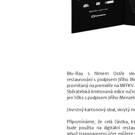
Blu-Ray s filmem Ostře sle
restaurování s podpisem Jiřího 
promítaný na premiéře na MFFKV 
Sběratelská limitovaná edice ruč
jen 50ks s podpisem Jiřího Menzela
(4vrstvý kartonový obal, skrytý 
Připomínáme, že celá částka, kt
bude použita na digitální rest
jehož transparentní účet můžete 