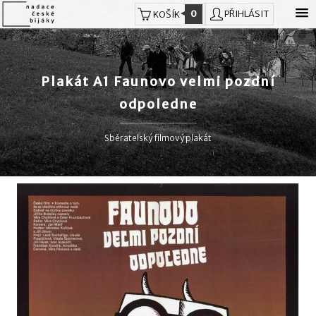
0
PŘIHLÁSIT
KOŠÍK
Plakát A1 Faunovo velmi pozdní
odpoledne
Sběratelský filmový plakát