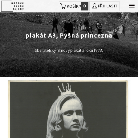
0
PŘIHLÁSIT
KOŠÍK
plakát A3, Pyšná princezna
Sběratelský filmový plakát z roku 1973.