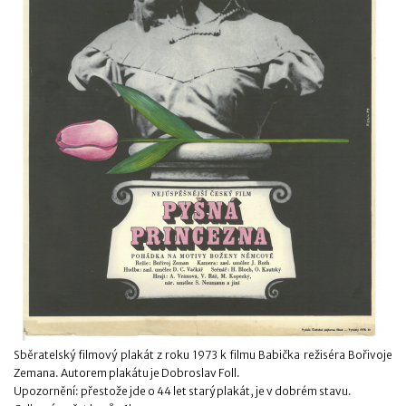
Sběratelský filmový plakát z roku 1973 k filmu Babička režiséra Bořivoje
Zemana. Autorem plakátu je Dobroslav Foll.
Upozornění: přestože jde o 44 let starý plakát, je v dobrém stavu.