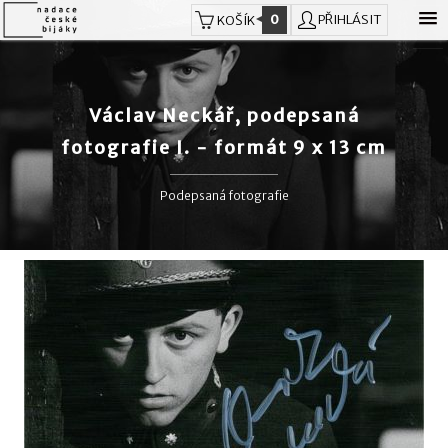
0
PŘIHLÁSIT
KOŠÍK
Václav Neckář, podepsaná
fotografie I. - formát 9 x 13 cm
Podepsaná fotografie