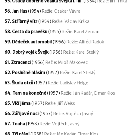
55. Osudy dobrého vojáka Švejka I.-III.
(1954)
Režie: Jiří Trnka
56. Jan Hus
(1954)
Režie: Otakar Vávra
57. Stříbrný vítr
(1954)
Režie: Václav Krška
58. Cesta do pravěku
(1955)
Režie: Karel Zeman
59. Dědeček automobil
(1956)
Režie: Alfréd Radok
60. Dobrý voják Švejk
(1956)
Režie: Karel Steklý
61. Ztracenci
(1956)
Režie: Miloš Makovec
62. Poslušně hlásím
(1957)
Režie: Karel Steklý
63. Škola otců
(1957)
Režie: Ladislav Helge
64. Tam na konečné
(1957)
Režie: Ján Kadár, Elmar Klos
65. Vlčí jáma
(1957)
Režie: Jiří Weiss
66. Zářijové noci
(1957)
Režie: Vojtěch Jasný
67. Touha
(1958)
Režie: Vojtěch Jasný
68. Tři přání
(1958)
Režie: Ján Kadár, Elmar Klos