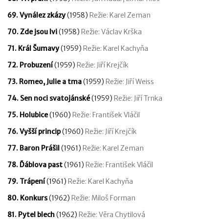
69. Vynález zkázy
(1958)
Režie: Karel Zeman
70. Zde jsou lvi
(1958)
Režie: Václav Krška
71. Král Šumavy
(1959)
Režie: Karel Kachyňa
72. Probuzení
(1959)
Režie: Jiří Krejčík
73. Romeo, Julie a tma
(1959)
Režie: Jiří Weiss
74. Sen noci svatojánské
(1959)
Režie: Jiří Trnka
75. Holubice
(1960)
Režie: František Vláčil
76. Vyšší princip
(1960)
Režie: Jiří Krejčík
77. Baron Prášil
(1961)
Režie: Karel Zeman
78. Ďáblova past
(1961)
Režie: František Vláčil
79. Trápení
(1961)
Režie: Karel Kachyňa
80. Konkurs
(1962)
Režie: Miloš Forman
81. Pytel blech
(1962)
Režie: Věra Chytilová