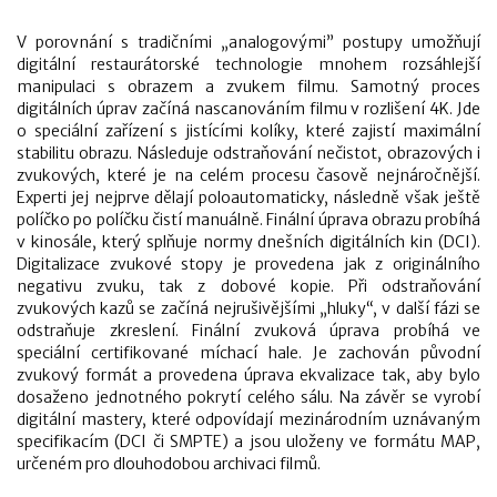
V porovnání s tradičními „analogovými” postupy umožňují
digitální restaurátorské technologie mnohem rozsáhlejší
manipulaci s obrazem a zvukem filmu. Samotný proces
digitálních úprav začíná nascanováním filmu v rozlišení 4K. Jde
o speciální zařízení s jistícími kolíky, které zajistí maximální
stabilitu obrazu. Následuje odstraňování nečistot, obrazových i
zvukových, které je na celém procesu časově nejnáročnější.
Experti jej nejprve dělají poloautomaticky, následně však ještě
políčko po políčku čistí manuálně. Finální úprava obrazu probíhá
v kinosále, který splňuje normy dnešních digitálních kin (DCI).
Digitalizace zvukové stopy je provedena jak z originálního
negativu zvuku, tak z dobové kopie. Při odstraňování
zvukových kazů se začíná nejrušivějšími „hluky“, v další fázi se
odstraňuje zkreslení. Finální zvuková úprava probíhá ve
speciální certifikované míchací hale. Je zachován původní
zvukový formát a provedena úprava ekvalizace tak, aby bylo
dosaženo jednotného pokrytí celého sálu. Na závěr se vyrobí
digitální mastery, které odpovídají mezinárodním uznávaným
specifikacím (DCI či SMPTE) a jsou uloženy ve formátu MAP,
určeném pro dlouhodobou archivaci filmů.