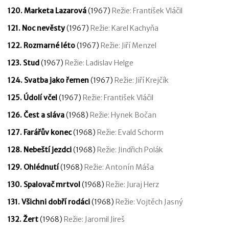
120. Marketa Lazarová
(1967)
Režie: František Vláčil
121. Noc nevěsty
(1967)
Režie: Karel Kachyňa
122. Rozmarné léto
(1967)
Režie: Jiří Menzel
123. Stud
(1967)
Režie: Ladislav Helge
124. Svatba jako řemen
(1967)
Režie: Jiří Krejčík
125. Údolí včel
(1967)
Režie: František Vláčil
126. Čest a sláva
(1968)
Režie: Hynek Bočan
127. Farářův konec
(1968)
Režie: Evald Schorm
128. Nebeští jezdci
(1968)
Režie: Jindřich Polák
129. Ohlédnutí
(1968)
Režie: Antonín Máša
130. Spalovač mrtvol
(1968)
Režie: Juraj Herz
131. Všichni dobří rodáci
(1968)
Režie: Vojtěch Jasný
132. Žert
(1968)
Režie: Jaromil Jireš