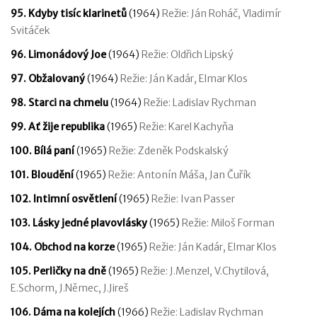
95. Kdyby tisíc klarinetů
(1964)
Režie: Ján Roháč, Vladimír
Svitáček
96. Limonádový Joe
(1964)
Režie: Oldřich Lipský
97. Obžalovaný
(1964)
Režie: Ján Kadár, Elmar Klos
98. Starci na chmelu
(1964)
Režie: Ladislav Rychman
99. Ať žije republika
(1965)
Režie: Karel Kachyňa
100. Bílá paní
(1965)
Režie: Zdeněk Podskalský
101. Bloudění
(1965)
Režie: Antonín Máša, Jan Čuřík
102. Intimní osvětlení
(1965)
Režie: Ivan Passer
103. Lásky jedné plavovlásky
(1965)
Režie: Miloš Forman
104. Obchod na korze
(1965)
Režie: Ján Kadár, Elmar Klos
105. Perličky na dně
(1965)
Režie: J.Menzel, V.Chytilová,
E.Schorm, J.Němec, J.Jireš
106. Dáma na kolejích
(1966)
Režie: Ladislav Rychman