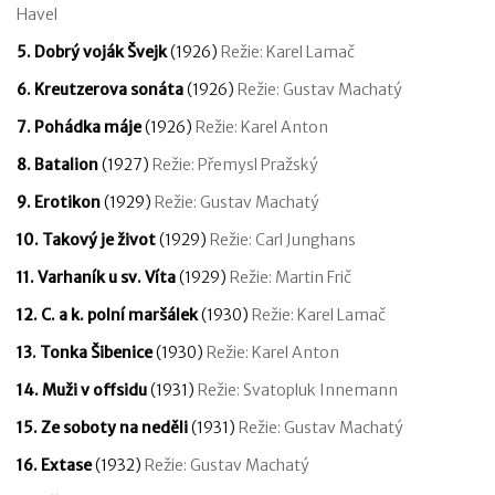
Havel
5. Dobrý voják Švejk
(1926)
Režie: Karel Lamač
6. Kreutzerova sonáta
(1926)
Režie: Gustav Machatý
7. Pohádka máje
(1926)
Režie: Karel Anton
8. Batalion
(1927)
Režie: Přemysl Pražský
9. Erotikon
(1929)
Režie: Gustav Machatý
10. Takový je život
(1929)
Režie: Carl Junghans
11. Varhaník u sv. Víta
(1929)
Režie: Martin Frič
12. C. a k. polní maršálek
(1930)
Režie: Karel Lamač
13. Tonka Šibenice
(1930)
Režie: Karel Anton
14. Muži v offsidu
(1931)
Režie: Svatopluk Innemann
15. Ze soboty na neděli
(1931)
Režie: Gustav Machatý
16. Extase
(1932)
Režie: Gustav Machatý