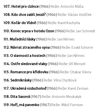
107. Hotel pro cizince
(1966)
Režie: Antonín Máša
108. Kdo chce zabít Jessii?
(1966)
Režie: Václav Vorlíček
109. Kočár do Vídně
(1966)
Režie: Karel Kachyňa
110. Konec srpna v hotelu Ozon
(1966)
Režie: Jan Schmidt
111. Mučedníci lásky
(1966)
Režie: Jan Němec
112. Návrat ztraceného syna
(1966)
Režie: Evald Schorm
113. O slavnosti a hostech
(1966)
Režie: Jan Němec
114. Ostře sledované vlaky
(1966)
Režie: Jiří Menzel
115. Romance pro křídlovku
(1966)
Režie: Otakar Vávra
116. Sedmikrásky
(1966)
Režie: Věra Chytilová
117. Ukradená vzducholoď
(1966)
Režie: Karel Zeman
118. Dita Saxová
(1967)
Režie: Antonín Moskalyk
119. Hoří, má panenko
(1967)
Režie: Miloš Forman