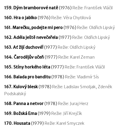
159. Dým bramborové natě
(1976)
Režie: František Vláčil
160. Hra o jablko
(1976)
Režie: Věra Chytilová
161. Marečku, podejte mi pero
(1976)
Režie: Oldřich Lipský
162. Adéla ještě nevečeřela
(1977)
Režie: Oldřich Lipský
163. Ať žijí duchové!
(1977)
Režie: Oldřich Lipský
164. Čarodějův učeň
(1977)
Režie: Karel Zeman
165. Stíny horkého léta
(1977)
Režie: František Vláčil
166. Balada pro banditu
(1978)
Režie: Vladimír Sís
167. Kulový blesk
(1978)
Režie: Ladislav Smoljak, Zdeněk
Podskalský
168. Panna a netvor
(1978)
Režie: Juraj Herz
169. Božská Ema
(1979)
Režie: Jiří Krejčík
170. Housata
(1979)
Režie: Karel Smyczek