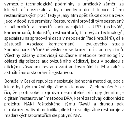
vymezuje technologické podmínky a umělecký záměr, za
kterých dílo vznikalo a bylo uvedeno do distribuce. Cílem
restaurátorských prací tedy je, aby film opět získal obraz a zvuk
jako v době své premiéry. Restaurování provádí tým sestavený
z odborníků a expertů spolupracujících s UPP (archivářů,
kameramanů, koloristů, restaurátorů, filmových technologů,
specialistů na zpracování dat a v neposlední řadě retušérů), dále
zástupců Asociace kameramanů i zvukového studia
Soundsquare. Průběžné výsledky se konzultují s autory filmů.
Všechny zásahy odpovídají současné metodice technologií v
oblasti digitalizace audiovizuálního dědictví, jsou v souladu s
etickými zásadami restaurování audiovizuálních děl a také s
aktuální autorskoprávní legislativou.
Bohužel v České republice neexistuje jednotná metodika, podle
které by bylo možné digitálně restaurovat. Zjednodušeně lze
řící, že proti sobě stojí dva nesmiřitelné přístupy. Jedním je
digitální restaurování metodou DRA, které zastávají odborníci z
projektu NAKI řešitelského týmu FAMU a druhou pak
ultrakonzervativní metodika, dle které se digitálně restauruje v
maďarských laboratořích dle pokynů NFA.