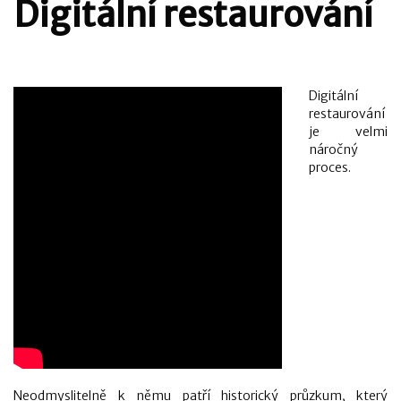
Digitální restaurování
Digitální
restaurování
je velmi
náročný
proces.
Neodmyslitelně k němu patří historický průzkum, který