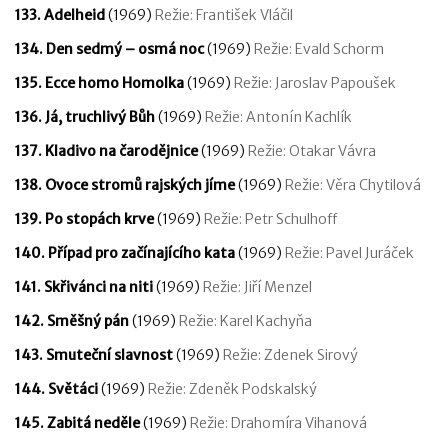
133. Adelheid
(1969)
Režie: František Vláčil
134. Den sedmý – osmá noc
(1969)
Režie: Evald Schorm
135. Ecce homo Homolka
(1969)
Režie: Jaroslav Papoušek
136. Já, truchlivý Bůh
(1969)
Režie: Antonín Kachlík
137. Kladivo na čarodějnice
(1969)
Režie: Otakar Vávra
138. Ovoce stromů rajských jíme
(1969)
Režie: Věra Chytilová
139. Po stopách krve
(1969)
Režie: Petr Schulhoff
140. Případ pro začínajícího kata
(1969)
Režie: Pavel Juráček
141. Skřivánci na niti
(1969)
Režie: Jiří Menzel
142. Směšný pán
(1969)
Režie: Karel Kachyňa
143. Smuteční slavnost
(1969)
Režie: Zdenek Sirový
144. Světáci
(1969)
Režie: Zdeněk Podskalský
145. Zabitá neděle
(1969)
Režie: Drahomíra Vihanová