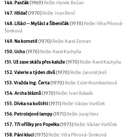
146. Pasťák
(1969)
Režie: Hynek Bočan
147. Hlídač
(1970)
Režie: Ivan Renč
148. Lišáci – Myšáci a Šibeničák
(1970)
Režie: Věra Plívová-
Šimková
149. Na kometě
(1970)
Režie: Karel Zeman
150. Ucho
(1970)
Režie: Karel Kachyňa
151. Už zase skáču přes kaluže
(1970)
Režie: Karel Kachyňa
152. Valerie a týden divů
(1970)
Režie: Jaromil Jireš
153. Vražda ing. Čerta
(1970)
Režie: Ester Krumbachová
154. Archa bláznů
(1970)
Režie: Ivan Balaďa
155. Dívka na koštěti
(1971)
Režie: Václav Vorlíček
156. Petrolejové lampy
(1971)
Režie: Juraj Herz
157. Tři oříšky pro Popelku
(1973)
Režie: Václav Vorlíček
158. Páni kluci
(1975)
Režie: Věra Plívová-Šimková