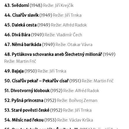
43. Svědomí
(1948)
Režie: Jiří Krejčík
44. Císařův slavík
(1949)
Režie: Jiří Trnka
45. Daleká cesta
(1949)
Režie: Alfréd Radok
46. Divá Bára
(1949)
Režie: Vladimír Čech
47. Němá barikáda
(1949)
Režie: Otakar Vávra
48. Pytlákova schovanka aneb Šlechetný milionář
(1949)
Režie: Martin Frič
49. Bajaja
(1950)
Režie: Jiří Trnka
50. Císařův pekař – Pekařův císař
(1951)
Režie: Martin Frič
51. Divotvorný klobouk
(1952)
Režie: Alfréd Radok
52. Pyšná princezna
(1952)
Režie: Bořivoj Zeman
53. Staré pověsti české
(1952)
Režie: Jiří Trnka
54. Měsíc nad řekou
(1953)
Režie: Václav Krška