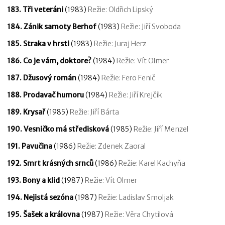
183. Tři veteráni
(1983)
Režie: Oldřich Lipský
184. Zánik samoty Berhof
(1983)
Režie: Jiří Svoboda
185. Straka v hrsti
(1983)
Režie: Juraj Herz
186. Co je vám, doktore?
(1984)
Režie: Vít Olmer
187. Džusový román
(1984)
Režie: Fero Fenič
188. Prodavač humoru
(1984)
Režie: Jiří Krejčík
189. Krysař
(1985)
Režie: Jiří Bárta
190. Vesničko má středisková
(1985)
Režie: Jiří Menzel
191. Pavučina
(1986)
Režie: Zdenek Zaoral
192. Smrt krásných srnců
(1986)
Režie: Karel Kachyňa
193. Bony a klid
(1987)
Režie: Vít Olmer
194. Nejistá sezóna
(1987)
Režie: Ladislav Smoljak
195. Šašek a královna
(1987)
Režie: Věra Chytilová