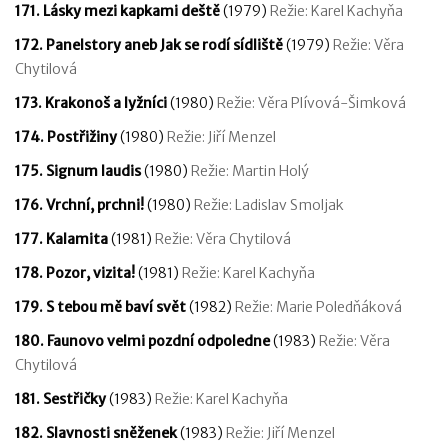
171. Lásky mezi kapkami deště
(1979)
Režie: Karel Kachyňa
172. Panelstory aneb Jak se rodí sídliště
(1979)
Režie: Věra
Chytilová
173. Krakonoš a lyžníci
(1980)
Režie: Věra Plívová-Šimková
174. Postřižiny
(1980)
Režie: Jiří Menzel
175. Signum laudis
(1980)
Režie: Martin Holý
176. Vrchní, prchni!
(1980)
Režie: Ladislav Smoljak
177. Kalamita
(1981)
Režie: Věra Chytilová
178. Pozor, vizita!
(1981)
Režie: Karel Kachyňa
179. S tebou mě baví svět
(1982)
Režie: Marie Poledňáková
180. Faunovo velmi pozdní odpoledne
(1983)
Režie: Věra
Chytilová
181. Sestřičky
(1983)
Režie: Karel Kachyňa
182. Slavnosti sněženek
(1983)
Režie: Jiří Menzel