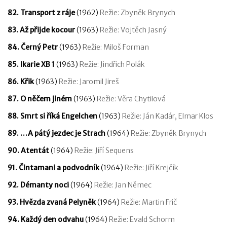
82. Transport z ráje
(1962)
Režie: Zbyněk Brynych
83. Až přijde kocour
(1963)
Režie: Vojtěch Jasný
84. Černý Petr
(1963)
Režie: Miloš Forman
85. Ikarie XB 1
(1963)
Režie: Jindřich Polák
86. Křik
(1963)
Režie: Jaromil Jireš
87. O něčem jiném
(1963)
Režie: Věra Chytilová
88. Smrt si říká Engelchen
(1963)
Režie: Ján Kadár, Elmar Klos
89. …A pátý jezdec je Strach
(1964)
Režie: Zbyněk Brynych
90. Atentát
(1964)
Režie: Jiří Sequens
91. Čintamani a podvodník
(1964)
Režie: Jiří Krejčík
92. Démanty noci
(1964)
Režie: Jan Němec
93. Hvězda zvaná Pelyněk
(1964)
Režie: Martin Frič
94. Každý den odvahu
(1964)
Režie: Evald Schorm