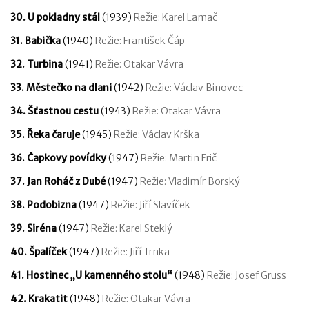
30. U pokladny stál
(1939)
Režie: Karel Lamač
31. Babička
(1940)
Režie: František Čáp
32. Turbina
(1941)
Režie: Otakar Vávra
33. Městečko na dlani
(1942)
Režie: Václav Binovec
34. Šťastnou cestu
(1943)
Režie: Otakar Vávra
35. Řeka čaruje
(1945)
Režie: Václav Krška
36. Čapkovy povídky
(1947)
Režie: Martin Frič
37. Jan Roháč z Dubé
(1947)
Režie: Vladimír Borský
38. Podobizna
(1947)
Režie: Jiří Slavíček
39. Siréna
(1947)
Režie: Karel Steklý
40. Špalíček
(1947)
Režie: Jiří Trnka
41. Hostinec „U kamenného stolu“
(1948)
Režie: Josef Gruss
42. Krakatit
(1948)
Režie: Otakar Vávra