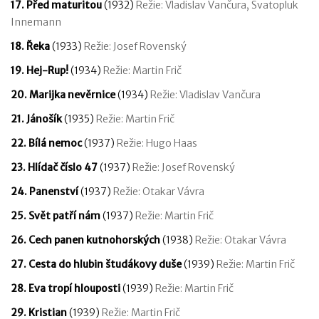
17. Před maturitou
(1932)
Režie: Vladislav Vančura, Svatopluk
Innemann
18. Řeka
(1933)
Režie: Josef Rovenský
19. Hej-Rup!
(1934)
Režie: Martin Frič
20. Marijka nevěrnice
(1934)
Režie: Vladislav Vančura
21. Jánošík
(1935)
Režie: Martin Frič
22. Bílá nemoc
(1937)
Režie: Hugo Haas
23. Hlídač číslo 47
(1937)
Režie: Josef Rovenský
24. Panenství
(1937)
Režie: Otakar Vávra
25. Svět patří nám
(1937)
Režie: Martin Frič
26. Cech panen kutnohorských
(1938)
Režie: Otakar Vávra
27. Cesta do hlubin študákovy duše
(1939)
Režie: Martin Frič
28. Eva tropí hlouposti
(1939)
Režie: Martin Frič
29. Kristian
(1939)
Režie: Martin Frič