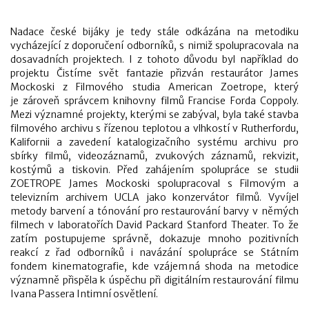
Nadace české bijáky je tedy stále odkázána na metodiku
vycházející z doporučení odborníků, s nimiž spolupracovala na
dosavadních projektech. I z tohoto důvodu byl například do
projektu Čistíme svět fantazie přizván restaurátor James
Mockoski z Filmového studia American Zoetrope, který
je zároveň správcem knihovny filmů Francise Forda Coppoly.
Mezi významné projekty, kterými se zabýval, byla také stavba
filmového archivu s řízenou teplotou a vlhkostí v Rutherfordu,
Kalifornii a zavedení katalogizačního systému archivu pro
sbírky filmů, videozáznamů, zvukových záznamů, rekvizit,
kostýmů a tiskovin. Před zahájením spolupráce se studii
ZOETROPE James Mockoski spolupracoval s Filmovým a
televizním archivem UCLA jako konzervátor filmů. Vyvíjel
metody barvení a tónování pro restaurování barvy v němých
filmech v laboratořích David Packard Stanford Theater. To že
zatím postupujeme správně, dokazuje mnoho pozitivních
reakcí z řad odborníků i navázání spolupráce se Státním
fondem kinematografie, kde vzájemná shoda na metodice
významně přispěla k úspěchu při digitálním restaurování filmu
Ivana Passera Intimní osvětlení.