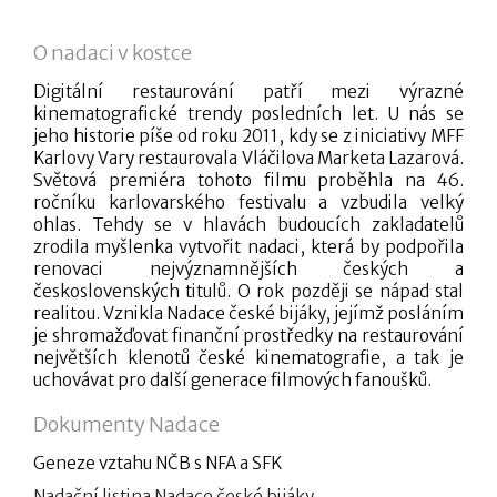
O nadaci v kostce
Digitální restaurování patří mezi výrazné
kinematografické trendy posledních let. U nás se
jeho historie píše od roku 2011, kdy se z iniciativy MFF
Karlovy Vary restaurovala Vláčilova Marketa Lazarová.
Světová premiéra tohoto filmu proběhla na 46.
ročníku karlovarského festivalu a vzbudila velký
ohlas. Tehdy se v hlavách budoucích zakladatelů
zrodila myšlenka vytvořit nadaci, která by podpořila
renovaci nejvýznamnějších českých a
československých titulů. O rok později se nápad stal
realitou. Vznikla Nadace české bijáky, jejímž posláním
je shromažďovat finanční prostředky na restaurování
největších klenotů české kinematografie, a tak je
uchovávat pro další generace filmových fanoušků.
Dokumenty Nadace
Geneze vztahu NČB s NFA a SFK
Nadační listina Nadace české bijáky