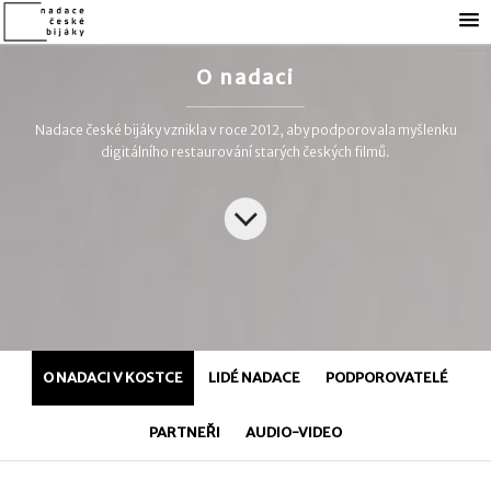
O nadaci
Nadace české bijáky vznikla v roce 2012, aby podporovala myšlenku
digitálního restaurování starých českých filmů.
O NADACI V KOSTCE
LIDÉ NADACE
PODPOROVATELÉ
PARTNEŘI
AUDIO-VIDEO